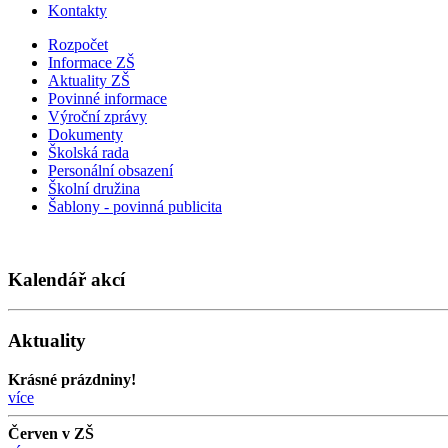
Kontakty
Rozpočet
Informace ZŠ
Aktuality ZŠ
Povinné informace
Výroční zprávy
Dokumenty
Školská rada
Personální obsazení
Školní družina
Šablony - povinná publicita
Kalendář akcí
Aktuality
Krásné prázdniny!
více
Červen v ZŠ