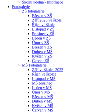
Školní jídelna - Informace
Fotogalerie
ZŠ fotogalerie
Březen v ZŠ
Září 2025 ve škole
Říjen ve škole
Listopad v ZŠ
Prosinec v ZŠ
Leden v ZŠ
Únor v ZŠ
Březen v ZŠ
Duben v MŠ
Květen v ZŠ
Červen ZŠ
MŠ Fotogalerie
Září ve školce 2025
Říjen ve školce
Listopad v MŠ
MŠ prosinec
Leden v MŠ
Únor v MŠ
Březen v MŠ
Duben v MŠ
Květen v MŠ
Červen v MŠ