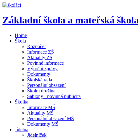
Základní škola a mateřská ško
Home
Škola
Rozpočet
Informace ZŠ
Aktuality ZŠ
Povinné informace
Výroční zprávy
Dokumenty
Školská rada
Personální obsazení
Školní družina
Šablony - povinná publicita
Školka
Informace MŠ
Aktuality MŠ
Personální obsazení MŠ
Dokumenty MŠ
Jídelna
Jídelníček