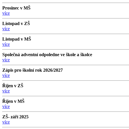
Prosinec v MŠ
více
Listopad v ZŠ
více
Listopad v MŠ
více
Společná adventní odpoledne ve škole a školce
více
Zápis pro školní rok 2026/2027
více
Říjen v ZŠ
více
Říjen v MŠ
více
ZŠ- září 2025
více