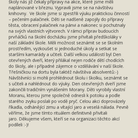
školy nás již čekaly přípravy na akce, které jsme měli
naplánované v březnu. Vypravili jsme se na návštěvu
knihovny. Ve škole jsme si zpestřili výuku praktickou činností
– pečením palačinek. Děti se nadšeně zapojily do přípravy
těsta, obracení palačinek na pánvi a nakonec si pochutnaly
na svých vlastních výtvorech. V rámci příprav budoucích
prvňáčků na školní docházku jsme přivítali předškoláky v
naší základní škole. Měli možnost seznámit se se školním
prostředím, vyzkoušet si jednoduché úkoly a setkat se
staršími kamarády a učiteli. Další velkou událostí byl Den
otevřených dveří, který přilákal nejen rodiče dětí chodících
do školy, ale i případné zájemce o vzdělávání v naší škole.
Třešničkou na dortu byla taktéž návštěva absolventů:-)
Návštěvníci si mohli prohlédnout školu i školku, seznámit se
s učiteli a nahlédnout do výuky. Den otevřených dveří jsme
zakončili tradičním vynášením Morany. Děti vyrobily vlastní
Moranu, kterou jsme společně odnesli k potoku a podle
starého zvyku poslali po vodě pryč. Celou akci doprovázely
říkadla, odhánějící zimu a vítající jaro a veselá nálada. Pevně
věříme, že jsme tímto rituálem definitivně přivítali
jaro. Děkujeme všem, kteří se na organizaci těchto akcí
podíleli :-)!