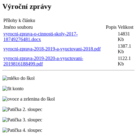
Výroční zprávy
Přílohy k článku
Jméno souboru
Popis
Velikost
vyrocni-zprava-o-cinnosti-skoly-2017-
14831
18749276481.docx
Kb
1387.1
vyrocni-zprava-2018-2019-a-vyuctovani-2018.pdf
Kb
vyrocni-zprava-2019-2020-a-vyuctovani-
1122.1
2019816188499.pdf
Kb