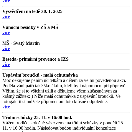
více
Vysvědčení na ledě 30. 1. 2025
více
Vánoční besídky v ZŠ a MŠ
více
MŠ - Svatý Martin
více
Beseda- primární prevence a IZS
více
Uspávání broučků - malá ochutnávka
Moc děkujeme paním učitelkám a dětem za velmi povedenou akci.
Poděkování patří také školákům, kteří byli nápomocni při přípravě.
Věřím, že si to všichni užili a děkujeme všem zúčastněným za
krásný zážitek:-) Níže malá ochutnávka z uspávání broučků. Ve
fotogalerii si můžete připomenout toto krásné odpoledne.
více
Třídní schůzky 25. 11. v 16:00 hod.
Vážení rodiče, srdečně vás zveme na třídní schůzky v pondělí 25.
11. v 16:00 hodin. Následovat budou individuální konzultace