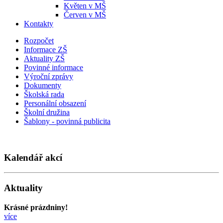
Květen v MŠ
Červen v MŠ
Kontakty
Rozpočet
Informace ZŠ
Aktuality ZŠ
Povinné informace
Výroční zprávy
Dokumenty
Školská rada
Personální obsazení
Školní družina
Šablony - povinná publicita
Kalendář akcí
Aktuality
Krásné prázdniny!
více