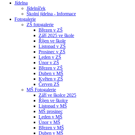
Jídelna
Jídelníček
Školní jídelna - Informace
Fotogalerie
ZŠ fotogalerie
Březen v ZŠ
Září 2025 ve škole
Říjen ve škole
Listopad v ZŠ
Prosinec v ZŠ
Leden v ZŠ
Únor v ZŠ
Březen v ZŠ
Duben v MŠ
Květen v ZŠ
Červen ZŠ
MŠ Fotogalerie
Září ve školce 2025
Říjen ve školce
Listopad v MŠ
MŠ prosinec
Leden v MŠ
Únor v MŠ
Březen v MŠ
Duben v MŠ