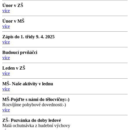
Únor v ZŠ
více
Únor v MŠ
více
Zápis do 1. třídy 9. 4. 2025
více
Budoucí prvňáčci
více
Leden v ZŠ
více
MŠ- Naše aktivity v lednu
více
MŠ-Pojďte s námi do tělocvičny:-)
Rozvíjíme pohybové dovednosti:-)
více
ZŠ- Pozvánka do doby ledové
Malá ochutnávka z hudební výchovy