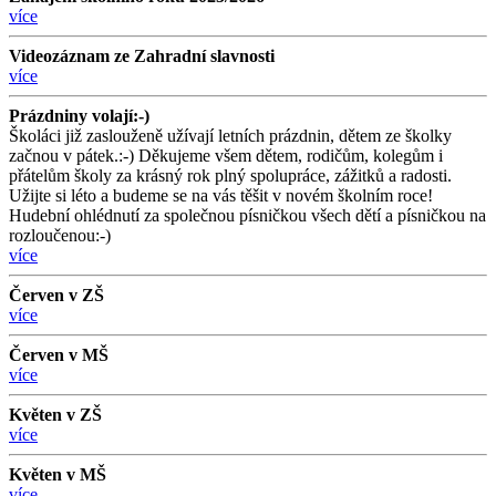
více
Videozáznam ze Zahradní slavnosti
více
Prázdniny volají:-)
Školáci již zaslouženě užívají letních prázdnin, dětem ze školky
začnou v pátek.:-) Děkujeme všem dětem, rodičům, kolegům i
přátelům školy za krásný rok plný spolupráce, zážitků a radosti.
Užijte si léto a budeme se na vás těšit v novém školním roce!
Hudební ohlédnutí za společnou písničkou všech dětí a písničkou na
rozloučenou:-)
více
Červen v ZŠ
více
Červen v MŠ
více
Květen v ZŠ
více
Květen v MŠ
více