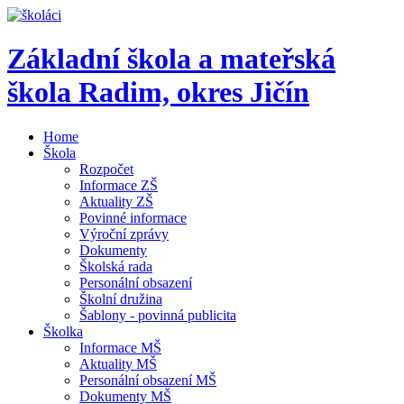
Základní škola a mateřská
škola Radim,
okres Jičín
Home
Škola
Rozpočet
Informace ZŠ
Aktuality ZŠ
Povinné informace
Výroční zprávy
Dokumenty
Školská rada
Personální obsazení
Školní družina
Šablony - povinná publicita
Školka
Informace MŠ
Aktuality MŠ
Personální obsazení MŠ
Dokumenty MŠ