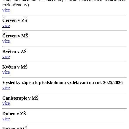
rozloučenou:-)
více
Červen v ZŠ
více
Červen v MŠ
více
Květen v ZŠ
více
Květen v MŠ
více
Výsledky zápisu k předškolnímu vzdělávání na rok 2025/2026
více
Canisterapie v MŠ
více
Duben v ZŠ
více