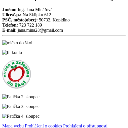
Jméno:
Ing. Jana Minářová
Ulice/č.p.:
Na Sklípku 612
PSČ, město(obec):
50732, Kopidlno
Telefon:
723 722 189
E-mail:
jana.mina28@gmail.com
Mapa webu
Prohlášení o cookies
Prohlášení o přístupnosti