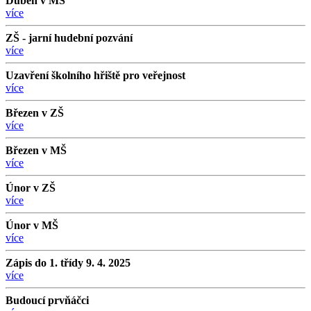
Duben v MŠ
více
ZŠ - jarní hudební pozvání
více
Uzavření školního hřiště pro veřejnost
více
Březen v ZŠ
více
Březen v MŠ
více
Únor v ZŠ
více
Únor v MŠ
více
Zápis do 1. třídy 9. 4. 2025
více
Budoucí prvňáčci