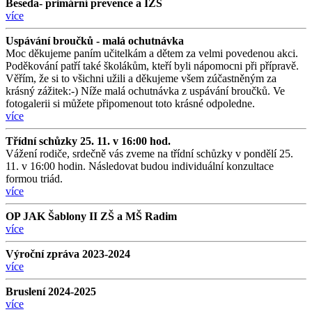
Beseda- primární prevence a IZS
více
Uspávání broučků - malá ochutnávka
Moc děkujeme paním učitelkám a dětem za velmi povedenou akci.
Poděkování patří také školákům, kteří byli nápomocni při přípravě.
Věřím, že si to všichni užili a děkujeme všem zúčastněným za
krásný zážitek:-) Níže malá ochutnávka z uspávání broučků. Ve
fotogalerii si můžete připomenout toto krásné odpoledne.
více
Třídní schůzky 25. 11. v 16:00 hod.
Vážení rodiče, srdečně vás zveme na třídní schůzky v pondělí 25.
11. v 16:00 hodin. Následovat budou individuální konzultace
formou triád.
více
OP JAK Šablony II ZŠ a MŠ Radim
více
Výroční zpráva 2023-2024
více
Bruslení 2024-2025
více