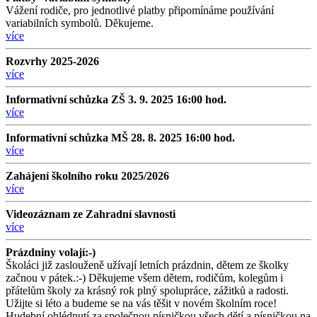
Vážení rodiče, pro jednotlivé platby připomínáme používání
variabilních symbolů. Děkujeme.
více
Rozvrhy 2025-2026
více
Informativní schůzka ZŠ 3. 9. 2025 16:00 hod.
více
Informativní schůzka MŠ 28. 8. 2025 16:00 hod.
více
Zahájení školního roku 2025/2026
více
Videozáznam ze Zahradní slavnosti
více
Prázdniny volají:-)
Školáci již zaslouženě užívají letních prázdnin, dětem ze školky
začnou v pátek.:-) Děkujeme všem dětem, rodičům, kolegům i
přátelům školy za krásný rok plný spolupráce, zážitků a radosti.
Užijte si léto a budeme se na vás těšit v novém školním roce!
Hudební ohlédnutí za společnou písničkou všech dětí a písničkou na