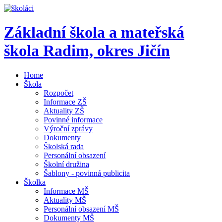
Základní škola a mateřská
škola Radim,
okres Jičín
Home
Škola
Rozpočet
Informace ZŠ
Aktuality ZŠ
Povinné informace
Výroční zprávy
Dokumenty
Školská rada
Personální obsazení
Školní družina
Šablony - povinná publicita
Školka
Informace MŠ
Aktuality MŠ
Personální obsazení MŠ
Dokumenty MŠ