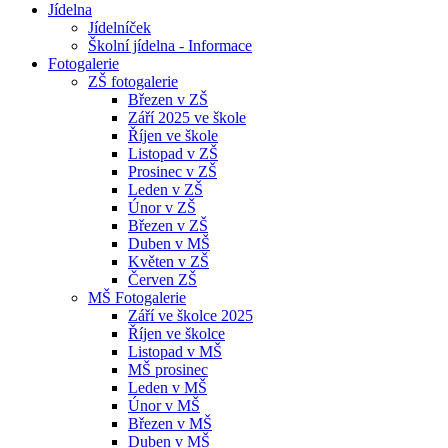
Jídelna
Jídelníček
Školní jídelna - Informace
Fotogalerie
ZŠ fotogalerie
Březen v ZŠ
Září 2025 ve škole
Říjen ve škole
Listopad v ZŠ
Prosinec v ZŠ
Leden v ZŠ
Únor v ZŠ
Březen v ZŠ
Duben v MŠ
Květen v ZŠ
Červen ZŠ
MŠ Fotogalerie
Září ve školce 2025
Říjen ve školce
Listopad v MŠ
MŠ prosinec
Leden v MŠ
Únor v MŠ
Březen v MŠ
Duben v MŠ