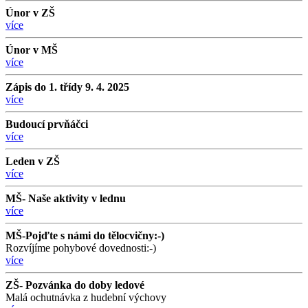
Únor v ZŠ
více
Únor v MŠ
více
Zápis do 1. třídy 9. 4. 2025
více
Budoucí prvňáčci
více
Leden v ZŠ
více
MŠ- Naše aktivity v lednu
více
MŠ-Pojďte s námi do tělocvičny:-)
Rozvíjíme pohybové dovednosti:-)
více
ZŠ- Pozvánka do doby ledové
Malá ochutnávka z hudební výchovy