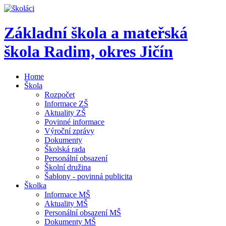
Základní škola a mateřská
škola Radim,
okres Jičín
Home
Škola
Rozpočet
Informace ZŠ
Aktuality ZŠ
Povinné informace
Výroční zprávy
Dokumenty
Školská rada
Personální obsazení
Školní družina
Šablony - povinná publicita
Školka
Informace MŠ
Aktuality MŠ
Personální obsazení MŠ
Dokumenty MŠ