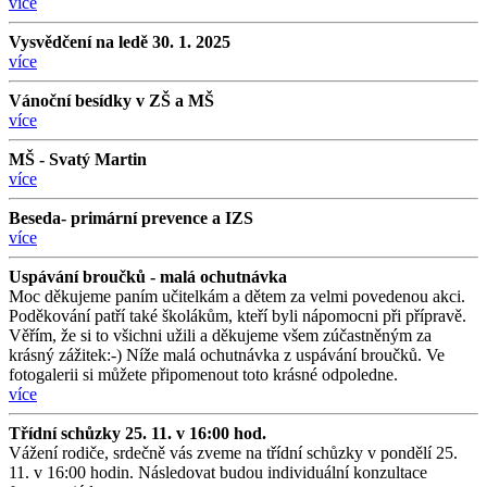
více
Vysvědčení na ledě 30. 1. 2025
více
Vánoční besídky v ZŠ a MŠ
více
MŠ - Svatý Martin
více
Beseda- primární prevence a IZS
více
Uspávání broučků - malá ochutnávka
Moc děkujeme paním učitelkám a dětem za velmi povedenou akci.
Poděkování patří také školákům, kteří byli nápomocni při přípravě.
Věřím, že si to všichni užili a děkujeme všem zúčastněným za
krásný zážitek:-) Níže malá ochutnávka z uspávání broučků. Ve
fotogalerii si můžete připomenout toto krásné odpoledne.
více
Třídní schůzky 25. 11. v 16:00 hod.
Vážení rodiče, srdečně vás zveme na třídní schůzky v pondělí 25.
11. v 16:00 hodin. Následovat budou individuální konzultace