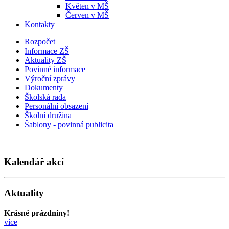
Květen v MŠ
Červen v MŠ
Kontakty
Rozpočet
Informace ZŠ
Aktuality ZŠ
Povinné informace
Výroční zprávy
Dokumenty
Školská rada
Personální obsazení
Školní družina
Šablony - povinná publicita
Kalendář akcí
Aktuality
Krásné prázdniny!
více