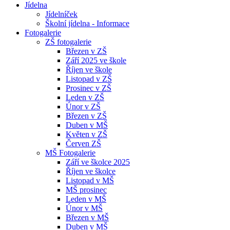
Jídelna
Jídelníček
Školní jídelna - Informace
Fotogalerie
ZŠ fotogalerie
Březen v ZŠ
Září 2025 ve škole
Říjen ve škole
Listopad v ZŠ
Prosinec v ZŠ
Leden v ZŠ
Únor v ZŠ
Březen v ZŠ
Duben v MŠ
Květen v ZŠ
Červen ZŠ
MŠ Fotogalerie
Září ve školce 2025
Říjen ve školce
Listopad v MŠ
MŠ prosinec
Leden v MŠ
Únor v MŠ
Březen v MŠ
Duben v MŠ