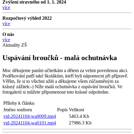
Zvýšení stravného od 1. 1. 2024
více
Rozpočtový výhled 2022
více
O nás
více
Aktuality ZŠ
Uspávání broučků - malá ochutnávka
Moc děkujeme paním učitelkám a dětem za velmi povedenou akci.
Poděkování patří také školákům, kteří byli nápomocni při přípravě.
Věřím, že si to všichni užili a děkujeme všem zúčastněným za
krásný zážitek:-) Níže malá ochutnávka z uspávání broučků. Ve
fotogalerii si můžete připomenout toto krásné odpoledne.
Přílohy k článku
Jméno souboru
Popis
Velikost
vid-20241104-wa0009.mp4
5463.4 Kb
vid-20241104-wa0101.mp4
27986.3 Kb