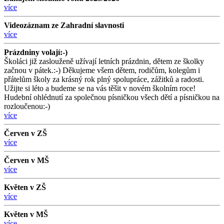
více
Videozáznam ze Zahradní slavnosti
více
Prázdniny volají:-)
Školáci již zaslouženě užívají letních prázdnin, dětem ze školky
začnou v pátek.:-) Děkujeme všem dětem, rodičům, kolegům i
přátelům školy za krásný rok plný spolupráce, zážitků a radosti.
Užijte si léto a budeme se na vás těšit v novém školním roce!
Hudební ohlédnutí za společnou písničkou všech dětí a písničkou na
rozloučenou:-)
více
Červen v ZŠ
více
Červen v MŠ
více
Květen v ZŠ
více
Květen v MŠ
více