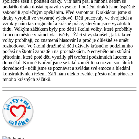
společně sešli a pouštěli draky. Vítr nám přál a mnoha dětem se
podařilo draka dostat opravdu vysoko. Pouštění draků jsme úspěšně
zakončili společným opékáním. Před samotnou Drakiádou jsme si
draky vyrobili ve výtvarné výchově. Děti pracovaly ve dvojicích a
vznikly nám tak originální a krásné práce, kterými jsme vyzdobili
třídu. Velkým zážitkem byly pro děti i školní volby, které proběhly
koncem měsíce v rámci vlastivědy . Žáci si vyzkoušeli, jak takové
volby probíhají, co znamená hlasování a proč je důležité se umět
rozhodovat. Ve školní družině si děti užívaly krásného podzimního
počasí na školní zahradě i na procházkách. Nechybělo ani sbírání
přírodnin, které poté děti využily při tvoření podzimních luceren a
domečků. Kromě tvoření jsme se také zaměřili na rozvoj sociálních
dovedností - učili jsme se poznávat a zvládat své emoce a hledání
konstruktivních řešení. Září nám uteklo rychle, přesto nám přineslo
mnoho krásných zážitků.