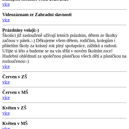
více
Videozáznam ze Zahradní slavnosti
více
Prázdniny volají:-)
Školáci již zaslouženě užívají letních prázdnin, dětem ze školky
začnou v pátek.:-) Děkujeme všem dětem, rodičům, kolegům i
přátelům školy za krásný rok plný spolupráce, zážitků a radosti.
Užijte si léto a budeme se na vás těšit v novém školním roce!
Hudební ohlédnutí za společnou písničkou všech dětí a písničkou na
rozloučenou:-)
více
Červen v ZŠ
více
Červen v MŠ
více
Květen v ZŠ
více
Květen v MŠ
více