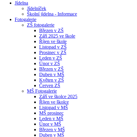
Jídelna
Jídelníček
Školní jídelna - Informace
Fotogalerie
ZŠ fotogalerie
Březen v ZŠ
Září 2025 ve škole
Říjen ve škole
Listopad v ZŠ
Prosinec v ZŠ
Leden v ZŠ
Únor v ZŠ
Březen v ZŠ
Duben v MŠ
Květen v ZŠ
Červen ZŠ
MŠ Fotogalerie
Září ve školce 2025
Říjen ve školce
Listopad v MŠ
MŠ prosinec
Leden v MŠ
Únor v MŠ
Březen v MŠ
Duben v MŠ