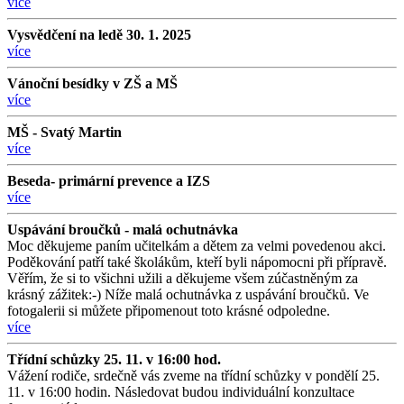
více
Vysvědčení na ledě 30. 1. 2025
více
Vánoční besídky v ZŠ a MŠ
více
MŠ - Svatý Martin
více
Beseda- primární prevence a IZS
více
Uspávání broučků - malá ochutnávka
Moc děkujeme paním učitelkám a dětem za velmi povedenou akci.
Poděkování patří také školákům, kteří byli nápomocni při přípravě.
Věřím, že si to všichni užili a děkujeme všem zúčastněným za
krásný zážitek:-) Níže malá ochutnávka z uspávání broučků. Ve
fotogalerii si můžete připomenout toto krásné odpoledne.
více
Třídní schůzky 25. 11. v 16:00 hod.
Vážení rodiče, srdečně vás zveme na třídní schůzky v pondělí 25.
11. v 16:00 hodin. Následovat budou individuální konzultace