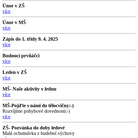
Únor v ZŠ
více
Únor v MŠ
více
Zápis do 1. třídy 9. 4. 2025
více
Budoucí prvňáčci
více
Leden v ZŠ
více
MŠ- Naše aktivity v lednu
více
MŠ-Pojďte s námi do tělocvičny:-)
Rozvíjíme pohybové dovednosti:-)
více
ZŠ- Pozvánka do doby ledové
Malá ochutnávka z hudební výchovy