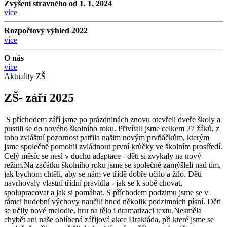
Zvýšení stravného od 1. 1. 2024
více
Rozpočtový výhled 2022
více
O nás
více
Aktuality ZŠ
ZŠ- září 2025
S příchodem září jsme po prázdninách znovu otevřeli dveře školy a
pustili se do nového školního roku. Přivítali jsme celkem 27 žáků, z
toho zvláštní pozornost patřila našim novým prvňáčkům, kterým
jsme společně pomohli zvládnout první krůčky ve školním prostředí.
Celý měsíc se nesl v duchu adaptace - děti si zvykaly na nový
režim.Na začátku školního roku jsme se společně zamýšleli nad tím,
jak bychom chtěli, aby se nám ve třídě dobře učilo a žilo. Děti
navrhovaly vlastní třídní pravidla - jak se k sobě chovat,
spolupracovat a jak si pomáhat. S příchodem podzimu jsme se v
rámci hudební výchovy naučili hned několik podzimních písní. Děti
se učily nové melodie, hru na tělo i dramatizaci textu.Nesměla
chybět ani naše oblíbená zářijová akce Drakiáda, při které jsme se