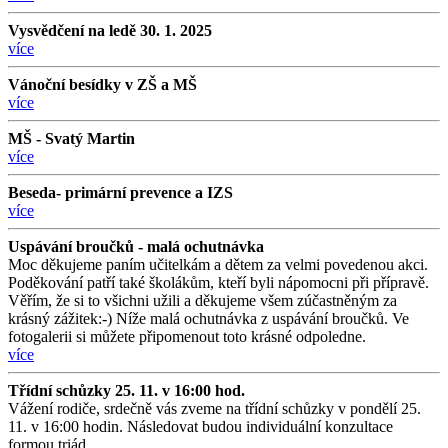
Vysvědčení na ledě 30. 1. 2025
více
Vánoční besídky v ZŠ a MŠ
více
MŠ - Svatý Martin
více
Beseda- primární prevence a IZS
více
Uspávání broučků - malá ochutnávka
Moc děkujeme paním učitelkám a dětem za velmi povedenou akci.
Poděkování patří také školákům, kteří byli nápomocni při přípravě.
Věřím, že si to všichni užili a děkujeme všem zúčastněným za
krásný zážitek:-) Níže malá ochutnávka z uspávání broučků. Ve
fotogalerii si můžete připomenout toto krásné odpoledne.
více
Třídní schůzky 25. 11. v 16:00 hod.
Vážení rodiče, srdečně vás zveme na třídní schůzky v pondělí 25.
11. v 16:00 hodin. Následovat budou individuální konzultace
formou triád.