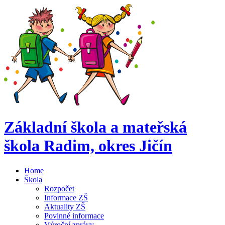
Základní škola a mateřská
škola Radim,
okres Jičín
Home
Škola
Rozpočet
Informace ZŠ
Aktuality ZŠ
Povinné informace
Výroční zprávy