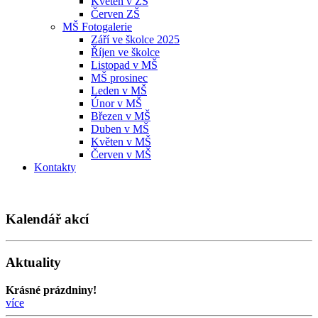
Květen v ZŠ
Červen ZŠ
MŠ Fotogalerie
Září ve školce 2025
Říjen ve školce
Listopad v MŠ
MŠ prosinec
Leden v MŠ
Únor v MŠ
Březen v MŠ
Duben v MŠ
Květen v MŠ
Červen v MŠ
Kontakty
Kalendář akcí
Aktuality
Krásné prázdniny!
více