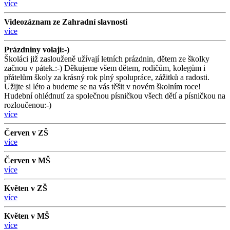
více
Videozáznam ze Zahradní slavnosti
více
Prázdniny volají:-)
Školáci již zaslouženě užívají letních prázdnin, dětem ze školky
začnou v pátek.:-) Děkujeme všem dětem, rodičům, kolegům i
přátelům školy za krásný rok plný spolupráce, zážitků a radosti.
Užijte si léto a budeme se na vás těšit v novém školním roce!
Hudební ohlédnutí za společnou písničkou všech dětí a písničkou na
rozloučenou:-)
více
Červen v ZŠ
více
Červen v MŠ
více
Květen v ZŠ
více
Květen v MŠ
více