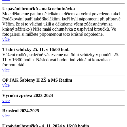
Uspávání broučků - malá ochutnávka
Moc děkujeme paním učitelkám a dětem za velmi povedenou akci.
Poděkování patří také školákům, kteří byli nápomocni při přípravě.
Věřím, že si to všichni užili a děkujeme všem zúčastněným za
krásný zážitek:-) Níže malá ochutnávka z uspávání broučků. Ve
fotogalerii si můžete připomenout toto krásné odpoledne.
více
Třídní schůzky 25. 11. v 16:00 hod.
Vážení rodiče, srdečně vás zveme na třídní schůzky v pondělí 25.
11. v 16:00 hodin. Následovat budou individuální konzultace
formou triád.
více
OP JAK Šablony II ZŠ a MŠ Radim
více
Výroční zpráva 2023-2024
více
Bruslení 2024-2025
více
Uspávání broučků - 4. 11. 2024 v 16:00 hodin