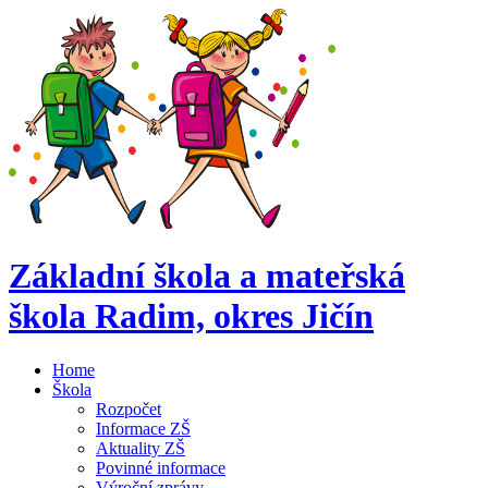
Základní škola a mateřská
škola Radim,
okres Jičín
Home
Škola
Rozpočet
Informace ZŠ
Aktuality ZŠ
Povinné informace
Výroční zprávy