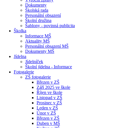
Dokumenty
Školská rada
Personální obsazení
Školní družina
Šablony - povinná publicita
Školka
Informace MŠ
Aktuality MŠ
Personální obsazení MŠ
Dokumenty MŠ
Jídelna
Jídelníček
Školní jídelna - Informace
Fotogalerie
ZŠ fotogalerie
Březen v ZŠ
Září 2025 ve škole
Říjen ve škole
Listopad v ZŠ
Prosinec v ZŠ
Leden v ZŠ
Únor v ZŠ
Březen v ZŠ
Duben v MŠ