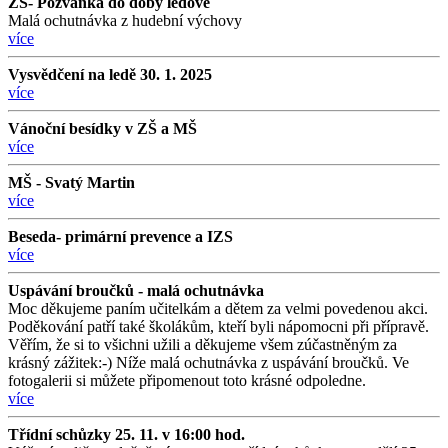
ZŠ- Pozvánka do doby ledové
Malá ochutnávka z hudební výchovy
více
Vysvědčení na ledě 30. 1. 2025
více
Vánoční besídky v ZŠ a MŠ
více
MŠ - Svatý Martin
více
Beseda- primární prevence a IZS
více
Uspávání broučků - malá ochutnávka
Moc děkujeme paním učitelkám a dětem za velmi povedenou akci.
Poděkování patří také školákům, kteří byli nápomocni při přípravě.
Věřím, že si to všichni užili a děkujeme všem zúčastněným za
krásný zážitek:-) Níže malá ochutnávka z uspávání broučků. Ve
fotogalerii si můžete připomenout toto krásné odpoledne.
více
Třídní schůzky 25. 11. v 16:00 hod.