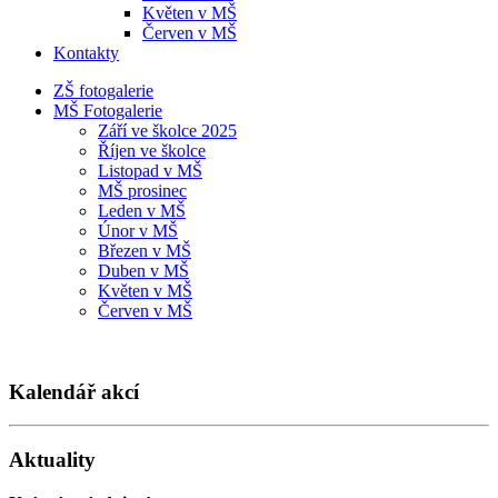
Květen v MŠ
Červen v MŠ
Kontakty
ZŠ fotogalerie
MŠ Fotogalerie
Září ve školce 2025
Říjen ve školce
Listopad v MŠ
MŠ prosinec
Leden v MŠ
Únor v MŠ
Březen v MŠ
Duben v MŠ
Květen v MŠ
Červen v MŠ
Kalendář akcí
Aktuality