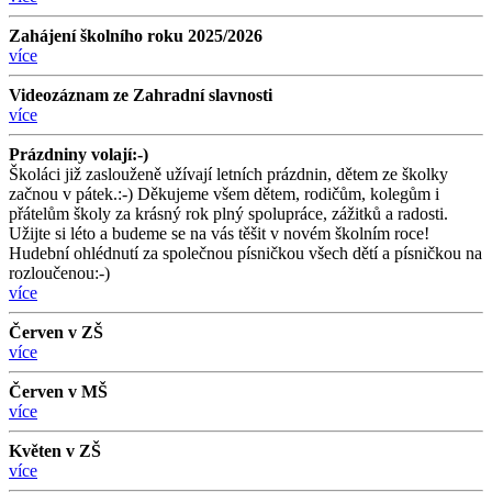
Zahájení školního roku 2025/2026
více
Videozáznam ze Zahradní slavnosti
více
Prázdniny volají:-)
Školáci již zaslouženě užívají letních prázdnin, dětem ze školky
začnou v pátek.:-) Děkujeme všem dětem, rodičům, kolegům i
přátelům školy za krásný rok plný spolupráce, zážitků a radosti.
Užijte si léto a budeme se na vás těšit v novém školním roce!
Hudební ohlédnutí za společnou písničkou všech dětí a písničkou na
rozloučenou:-)
více
Červen v ZŠ
více
Červen v MŠ
více
Květen v ZŠ
více