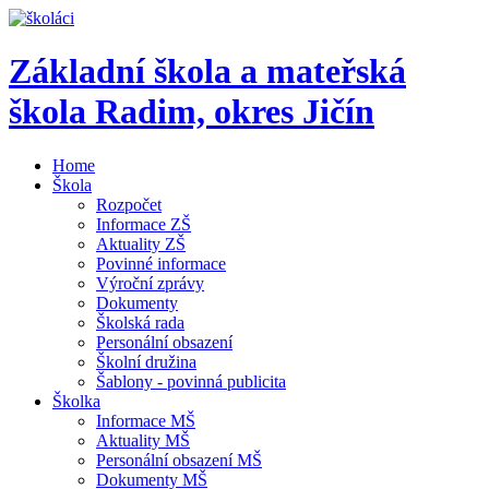
Základní škola a mateřská
škola Radim,
okres Jičín
Home
Škola
Rozpočet
Informace ZŠ
Aktuality ZŠ
Povinné informace
Výroční zprávy
Dokumenty
Školská rada
Personální obsazení
Školní družina
Šablony - povinná publicita
Školka
Informace MŠ
Aktuality MŠ
Personální obsazení MŠ
Dokumenty MŠ