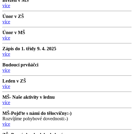
Březen v MŠ
více
Únor v ZŠ
více
Únor v MŠ
více
Zápis do 1. třídy 9. 4. 2025
více
Budoucí prvňáčci
více
Leden v ZŠ
více
MŠ- Naše aktivity v lednu
více
MŠ-Pojďte s námi do tělocvičny:-)
Rozvíjíme pohybové dovednosti:-)
více