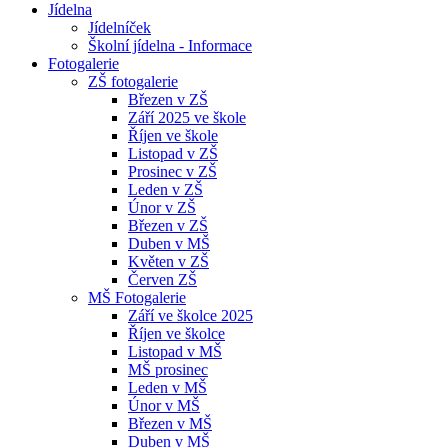
Jídelna
Jídelníček
Školní jídelna - Informace
Fotogalerie
ZŠ fotogalerie
Březen v ZŠ
Září 2025 ve škole
Říjen ve škole
Listopad v ZŠ
Prosinec v ZŠ
Leden v ZŠ
Únor v ZŠ
Březen v ZŠ
Duben v MŠ
Květen v ZŠ
Červen ZŠ
MŠ Fotogalerie
Září ve školce 2025
Říjen ve školce
Listopad v MŠ
MŠ prosinec
Leden v MŠ
Únor v MŠ
Březen v MŠ
Duben v MŠ