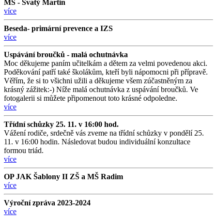
MŠ - Svatý Martin
více
Beseda- primární prevence a IZS
více
Uspávání broučků - malá ochutnávka
Moc děkujeme paním učitelkám a dětem za velmi povedenou akci.
Poděkování patří také školákům, kteří byli nápomocni při přípravě.
Věřím, že si to všichni užili a děkujeme všem zúčastněným za
krásný zážitek:-) Níže malá ochutnávka z uspávání broučků. Ve
fotogalerii si můžete připomenout toto krásné odpoledne.
více
Třídní schůzky 25. 11. v 16:00 hod.
Vážení rodiče, srdečně vás zveme na třídní schůzky v pondělí 25.
11. v 16:00 hodin. Následovat budou individuální konzultace
formou triád.
více
OP JAK Šablony II ZŠ a MŠ Radim
více
Výroční zpráva 2023-2024
více