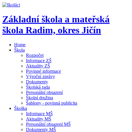
Základní škola a mateřská
škola Radim,
okres Jičín
Home
Škola
Rozpočet
Informace ZŠ
Aktuality ZŠ
Povinné informace
Výroční zprávy
Dokumenty
Školská rada
Personální obsazení
Školní družina
Šablony - povinná publicita
Školka
Informace MŠ
Aktuality MŠ
Personální obsazení MŠ
Dokumenty MŠ