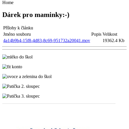
Home
Dárek pro maminky:-)
Přílohy k článku
Jméno souboru
Popis
Velikost
4a14b9b4-15f8-4d83-8c69-951732a20041.mov
19362.4 Kb