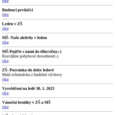
více
Budoucí prvňáčci
více
Leden v ZŠ
více
MŠ- Naše aktivity v lednu
více
MŠ-Pojďte s námi do tělocvičny:-)
Rozvíjíme pohybové dovednosti:-)
více
ZŠ- Pozvánka do doby ledové
Malá ochutnávka z hudební výchovy
více
Vysvědčení na ledě 30. 1. 2025
více
Vánoční besídky v ZŠ a MŠ
více