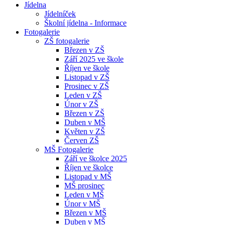
Jídelna
Jídelníček
Školní jídelna - Informace
Fotogalerie
ZŠ fotogalerie
Březen v ZŠ
Září 2025 ve škole
Říjen ve škole
Listopad v ZŠ
Prosinec v ZŠ
Leden v ZŠ
Únor v ZŠ
Březen v ZŠ
Duben v MŠ
Květen v ZŠ
Červen ZŠ
MŠ Fotogalerie
Září ve školce 2025
Říjen ve školce
Listopad v MŠ
MŠ prosinec
Leden v MŠ
Únor v MŠ
Březen v MŠ
Duben v MŠ